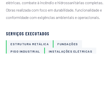
elétricas, combate à incêndio e hidrossanitárias completas.
Obras realizada com foco em durabilidade, funcionalidade e
conformidade com exigências ambientais e operacionais.
SERVIÇOS EXECUTADOS
ESTRUTURA METÁLICA
FUNDAÇÕES
PISO INDUSTRIAL
INSTALAÇÕES ELÉTRICAS
SPDA
ALVENARIA
ACABAMENTOS
INFORMAÇÕES
CLIENTE
Fraport Fortaleza