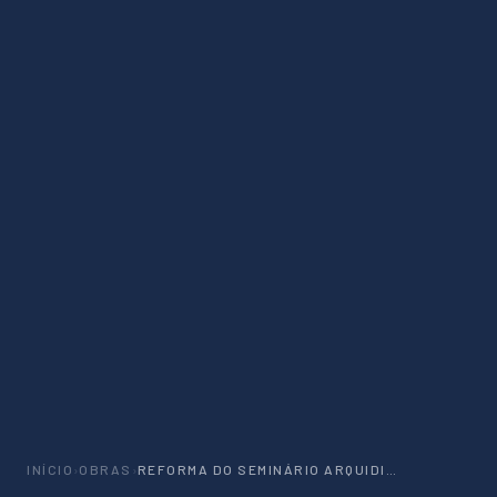
INÍCIO
›
OBRAS
›
REFORMA DO SEMINÁRIO ARQUIDIOCESANO SÃO JOSÉ – FORTALEZA/CE