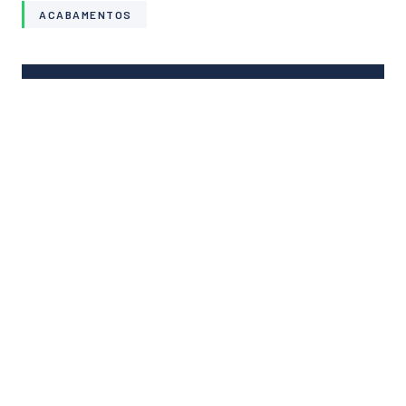
ACABAMENTOS
INFORMAÇÕES
CLIENTE
Arquidiocese de Fortaleza
CATEGORIA
Religioso
ANO
2022
STATUS
Concluída